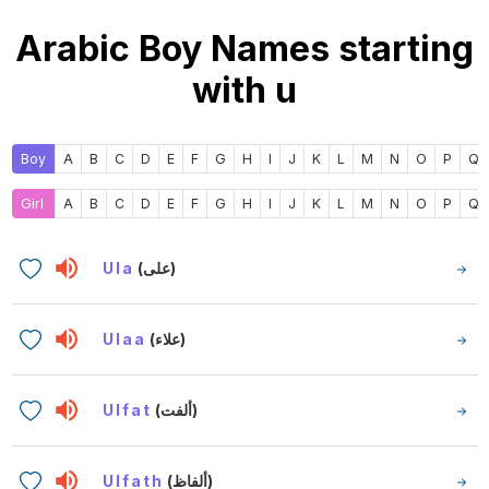
Arabic Boy Names starting
with u
Boy
A
B
C
D
E
F
G
H
I
J
K
L
M
N
O
P
Q
Girl
A
B
C
D
E
F
G
H
I
J
K
L
M
N
O
P
Q
Ula
(على)
Ulaa
(علاء)
Ulfat
(ألفت)
Ulfath
(ألفاظ)