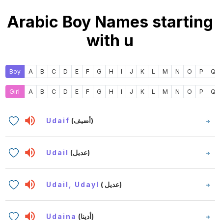
Arabic Boy Names starting
with u
Boy
A
B
C
D
E
F
G
H
I
J
K
L
M
N
O
P
Q
Girl
A
B
C
D
E
F
G
H
I
J
K
L
M
N
O
P
Q
Udaif
(أضيف)
Udail
(عديل)
Udail, Udayl
( عديل)
Udaina
(أدينا)