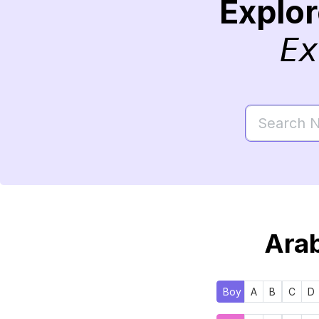
Explo
Ex
Arab
Boy
A
B
C
D