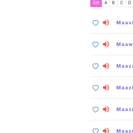
Girl
A
B
C
D
Maav
Maaw
Maaz
Maaz
Maaz
Maaz