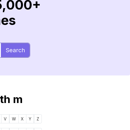
5,000+
mes
Search
ith m
V
W
X
Y
Z