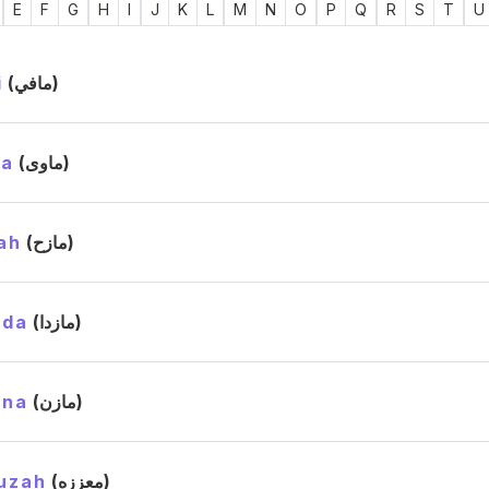
E
F
G
H
I
J
K
L
M
N
O
P
Q
R
S
T
U
i
(مافي)
a
(ماوى)
ah
(مازح)
ida
(مازدا)
ina
(مازن)
uzah
(معززه)