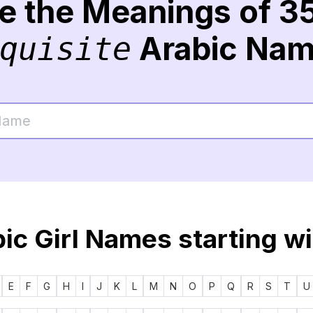
re the Meanings of 3
Arabic Na
quisite
ic Girl Names starting w
E
F
G
H
I
J
K
L
M
N
O
P
Q
R
S
T
U