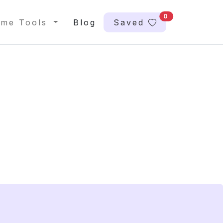
0
me Tools
Blog
Saved