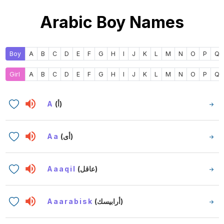
Arabic Boy Names
Boy
A
B
C
D
E
F
G
H
I
J
K
L
M
N
O
P
Q
Girl
A
B
C
D
E
F
G
H
I
J
K
L
M
N
O
P
Q
A
(أ)
Aa
(أى)
Aaaqil
(عاقل)
Aaarabisk
(أرابيسك)