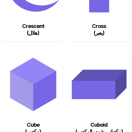
Crescent
Cross
(يعبر)
(هلال)
Cube
Cuboid
(مكعباني شبيه بالمكعب)
(مكعب)